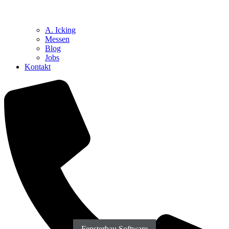
A. Icking
Messen
Blog
Jobs
Kontakt
Fassadenbau Software
Dachdecker Software
Trockenbau Software
Fensterbau Software
Zimmerer Software